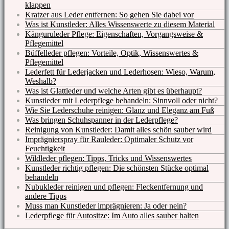
klappen
Kratzer aus Leder entfernen: So gehen Sie dabei vor
Was ist Kunstleder: Alles Wissenswerte zu diesem Material
Känguruleder Pflege: Eigenschaften, Vorgangsweise &
Pflegemittel
Büffelleder pflegen: Vorteile, Optik, Wissenswertes &
Pflegemittel
Lederfett für Lederjacken und Lederhosen: Wieso, Warum,
Weshalb?
Was ist Glattleder und welche Arten gibt es überhaupt?
Kunstleder mit Lederpflege behandeln: Sinnvoll oder nicht?
Wie Sie Lederschuhe reinigen: Glanz und Eleganz am Fuß
Was bringen Schuhspanner in der Lederpflege?
Reinigung von Kunstleder: Damit alles schön sauber wird
Imprägnierspray für Rauleder: Optimaler Schutz vor
Feuchtigkeit
Wildleder pflegen: Tipps, Tricks und Wissenswertes
Kunstleder richtig pflegen: Die schönsten Stücke optimal
behandeln
Nubukleder reinigen und pflegen: Fleckentfernung und
andere Tipps
Muss man Kunstleder imprägnieren: Ja oder nein?
Lederpflege für Autositze: Im Auto alles sauber halten