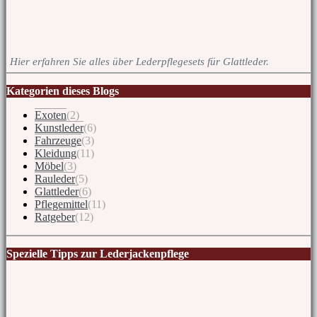
Hier erfahren Sie alles über Lederpflegesets für Glattleder.
Kategorien dieses Blogs
Exoten
(2)
Kunstleder
(6)
Fahrzeuge
(3)
Kleidung
(11)
Möbel
(3)
Rauleder
(5)
Glattleder
(6)
Pflegemittel
(11)
Ratgeber
(12)
Spezielle Tipps zur Lederjackenpflege