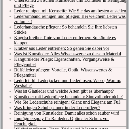
Unterschied zwischen Kunstleder und Echtleder in Reinigung
und Pflege
Leder reinigen mit Kernseife: Wie Sie das am besten anstellen
Lederarmband reinigen und pflegen: Bei welchem Leder was
zu tun ist!
Lederhandtasche pflegen: So behandeln Sie Ihre liebsten
Stücke
Kugelschreiber Tinte von Leder entfernen: So könnte es
klappen
Kratzer aus Leder entfernen: So gehen Sie dabei vor
Was ist Kunstleder: Alles Wissenswerte zu diesem Material
Känguruleder Pflege: Eigenschaften, Vorgangsweise &
Pflegemittel
Büffelleder pflegen: Vorteile, Optik, Wissenswertes &
Pflegemittel
Lederfett für Lederjacken und Lederhosen: Wieso, Warum,
Weshalb?
Was ist Glattleder und welche Arten gibt es überhaupt?
Kunstleder mit Lederpflege behandeln: Sinnvoll oder nicht?
Wie Sie Lederschuhe reinigen: Glanz und Eleganz am Fuß
Was bringen Schuhspanner in der Lederpflege?
Reinigung von Kunstleder: Damit alles schön sauber wird
Imprägnierspray für Rauleder: Optimaler Schutz vor
Feuchtigkeit