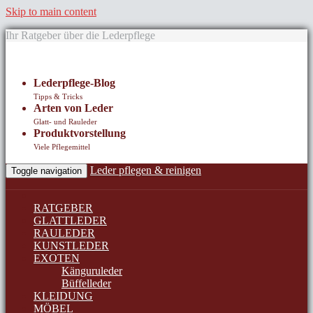
Skip to main content
Ihr Ratgeber über die Lederpflege
Lederpflege-Blog
Tipps & Tricks
Arten von Leder
Glatt- und Rauleder
Produktvorstellung
Viele Pflegemittel
Leder pflegen & reinigen
Toggle navigation
RATGEBER
GLATTLEDER
RAULEDER
KUNSTLEDER
EXOTEN
Känguruleder
Büffelleder
KLEIDUNG
MÖBEL